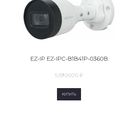
EZ-IP EZ-IPC-B1B41P-0360B
5,590
00
0
₽
КУПИТЬ