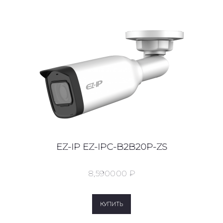
EZ-IP EZ-IPC-B2B20P-ZS
8,590
00
0
₽
КУПИТЬ