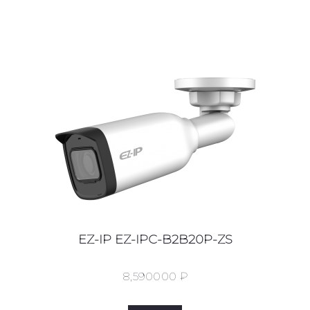
EZ-IP EZ-IPC-B2B20P-ZS
8,590
00
0
₽