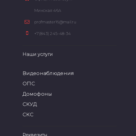
Минская 46А
profmaster16@mail.ru
+7(843) 245-48-34
Наши услуги
Видеонаблюдения
ОПС
Домофоны
СКУД
СКС
Реквезиты