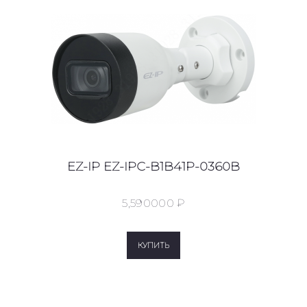
EZ-IP EZ-IPC-B1B41P-0360B
5,590
00
0
₽
КУПИТЬ