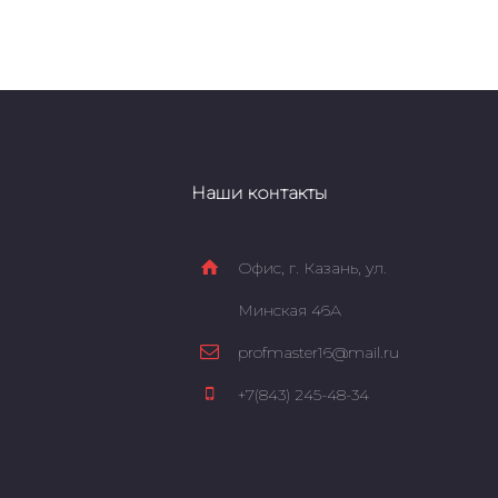
Наши контакты
Офис, г. Казань, ул.
Минская 46А
profmaster16@mail.ru
+7(843) 245-48-34