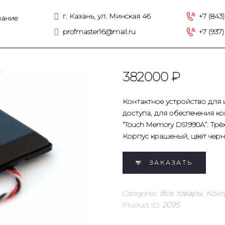
Установка и обслуживание систем безопасности
ГЛАВНАЯ
г. Казань, ул. Минская 46
+7 (843
вание
profmaster16@mail.ru
+7 (937)
ТОВАРЫ
И
382
00
0
₽
О КОМПАНИИ
Контактное устройство для 
КОНТАКТЫ
доступа, для обеспечения к
“Touch Memory DS1990A”. Тр
Корпус крашеный, цвет черн
УСЛУГИ
ЗАКАЗАТЬ
Categories:
Все товары
,
Конт
Product ID:
2095