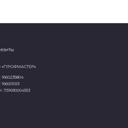
везиты
 «ПРОФМАСТЕР».
:
1660235804
:
166001001
Н:
1151690004553