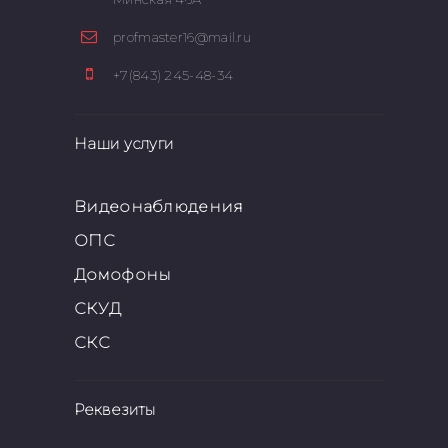
profmaster16@mail.ru
+7(843) 245-48-34
Наши услуги
Видеонаблюдения
ОПС
Домофоны
СКУД
СКС
Реквезиты