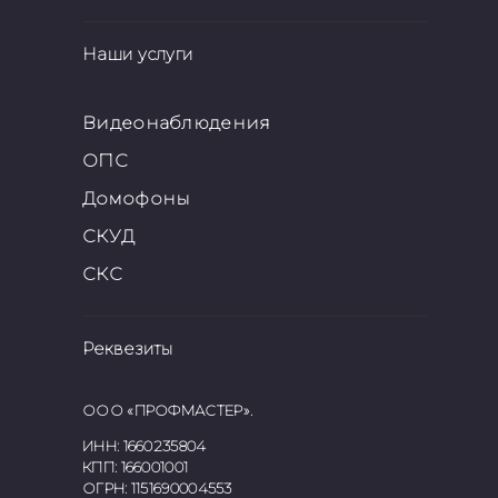
Наши услуги
Видеонаблюдения
ОПС
Домофоны
СКУД
СКС
Реквезиты
ООО «ПРОФМАСТЕР».
ИНН:
1660235804
КПП:
166001001
ОГРН:
1151690004553