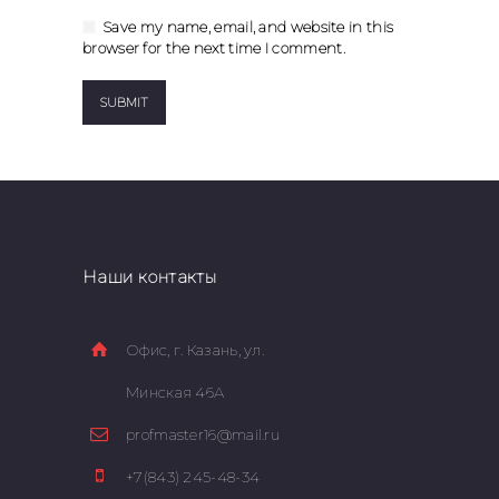
Save my name, email, and website in this
browser for the next time I comment.
Наши контакты
Офис, г. Казань, ул.
Минская 46А
profmaster16@mail.ru
+7(843) 245-48-34